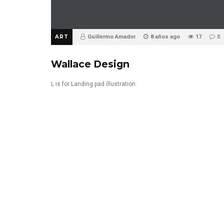
ART
Guillermo Amador
8 años ago
17
0
Wallace Design
L is for Landing pad illustration.