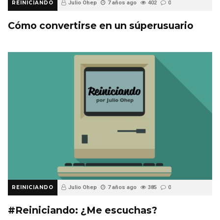
REINICIANDO
Julio Ohep
7 años ago
402
0
Cómo convertirse en un súperusuario
REINICIANDO
Julio Ohep
7 años ago
385
0
#Reiniciando: ¿Me escuchas?