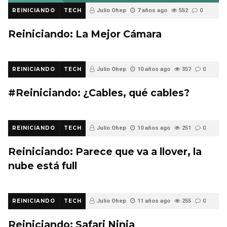
REINICIANDO
TECH
Julio Ohep
7 años ago
552
0
Reiniciando: La Mejor Cámara
REINICIANDO
TECH
Julio Ohep
10 años ago
357
0
#Reiniciando: ¿Cables, qué cables?
REINICIANDO
TECH
Julio Ohep
10 años ago
251
0
Reiniciando: Parece que va a llover, la
nube está full
REINICIANDO
TECH
Julio Ohep
11 años ago
255
0
Reiniciando: Safari Ninja